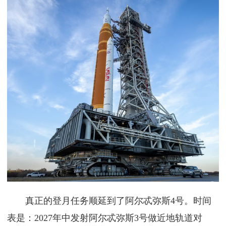
真正的登月任务顺延到了阿尔忒弥斯4号。时间
表是：2027年中发射阿尔忒弥斯3号做近地轨道对