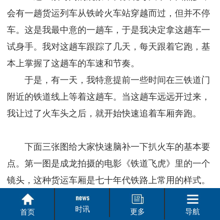
会有一趟货运列车从铁岭火车站穿越而过，但并不停
车。这是我最中意的一趟车，于是我决定拿这趟车一
试身手。我对这趟车跟踪了几天，每天跟着它跑，基
本上掌握了这趟车的车速和节奏。
于是，有一天，我特意提前一些时间在三铁道门
附近的铁道线上等着这趟车。当这趟车远远开过来，
我让过了火车头之后，就开始快速追着车厢奔跑。
下面三张图给大家快速脑补一下扒火车的基本要
点。第一图是成龙拍摄的电影《铁道飞虎》里的一个
镜头，这种货运车厢是七十年代铁路上常用的样式。
第二图是细节特写，扒火车的时候，你必须用两手死
时讯
更多
导航
首页
死抓住车厢把手，两脚牢牢踩住铁梯，用尽双臂和手